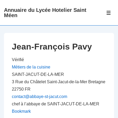
↓
Annuaire du Lycée Hotelier Saint
passer
ME
Méen
au
contenu
principal
Jean-François Pavy
Vérifié
Métiers de la cuisine
SAINT-JACUT-DE-LA-MER
3 Rue du Châtelet
Saint-Jacut-de-la-Mer
Bretagne
22750
FR
contact@abbaye-st-jacut.com
chef à l’abbaye de SAINT-JACUT-DE-LA-MER
Bookmark