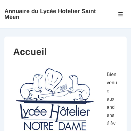
↓
Annuaire du Lycée Hotelier Saint
passer
ME
Méen
au
contenu
principal
Accueil
Bien
venu
e
aux
anci
ens
élèv