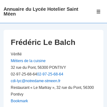
↓
Annuaire du Lycée Hotelier Saint
passer
ME
Méen
au
contenu
principal
Frédéric Le Balch
Vérifié
Métiers de la cuisine
32 rue du Pont, 56300 PONTIVY
02-97-25-68-64
02-97-25-68-64
cdi-lyc@notredame-stmeen.fr
Restaurant « Le Martray », 32 rue du Pont, 56300
Pontivy
Bookmark