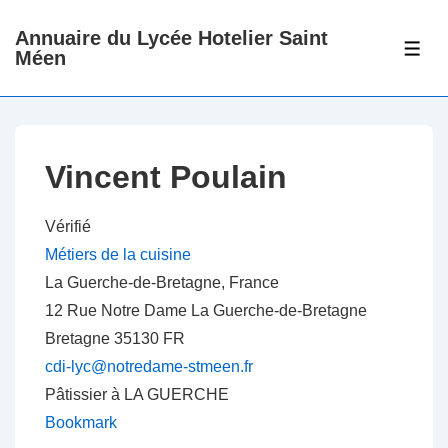
↓
Annuaire du Lycée Hotelier Saint
passer
ME
Méen
au
contenu
principal
Vincent Poulain
Vérifié
Métiers de la cuisine
La Guerche-de-Bretagne, France
12 Rue Notre Dame
La Guerche-de-Bretagne
Bretagne
35130
FR
cdi-lyc@notredame-stmeen.fr
Pâtissier à LA GUERCHE
Bookmark